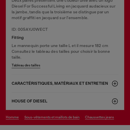
Deux paires présentent une couleur unie avec un logo
Diesel For Successful Living en jacquard audacieux sur
la jambe, tandis que la troisième se distingue par un
motif graffiti en jacquard sur l’ensemble.
ID: 00SAYJ0WECT
Fitting
Le mannequin porte une taille L et il mesure 182 cm
Consultez le tableau des tailles pour choisir la bonne
taille.
Tableau des tailles
CARACTÉRISTIQUES, MATÉRIAUX ET ENTRETIEN
HOUSE OF DIESEL
homme
sous-vêtements et maillots de bain
chaussettes jeans