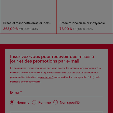
Bracelet manchette en acier inoxydable
Bracelet jonc en acier inoxydable
363,00 €
76,00 €
519,00 €
-30%
109,00 €
-30%
Inscrivez-vous pour recevoir des mises à
jour et des promotions par e-mail
En poursuivant, vous confirmez que vous avez lu les informations concernant la
Politique de confidentialité
et que vous autorisez Diesel à traiter vos données
personnelles à des fins de
marketing*
comme décrit au paragraphe 3.1, d) de la
Politique de confidentialité
.
E-mail*
Homme
Femme
Non spécifié