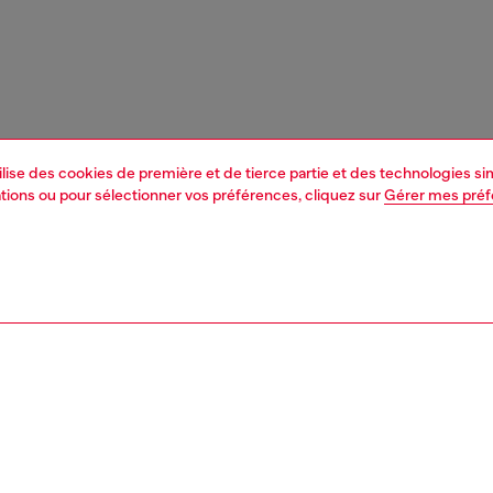
tilise des cookies de première et de tierce partie et des technologies s
mations ou pour sélectionner vos préférences, cliquez sur
Gérer mes pré
1 | 4
res et bijoux
bijoux
boucles d’oreilles
PTION, TAILLES ET COUPES