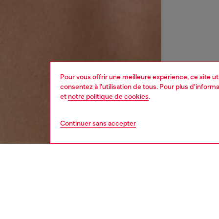
Pour vous offrir une meilleure expérience, ce site u
consentez à l'utilisation de tous. Pour plus d'infor
et
notre politique de cookies
.
Continuer sans accepter
femme
mont
DESCRI