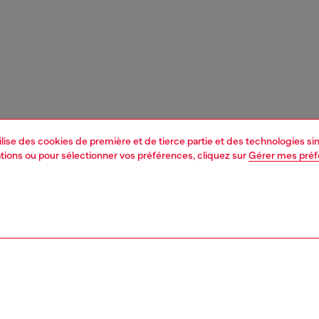
tilise des cookies de première et de tierce partie et des technologies s
mations ou pour sélectionner vos préférences, cliquez sur
Gérer mes pré
1 | 4
res et bijoux
bijoux
boucles d’oreilles