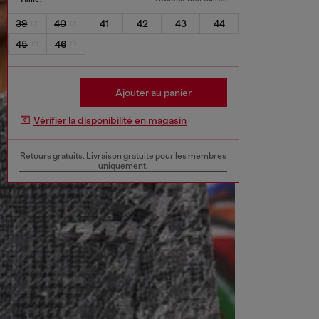
39
40
41
42
43
44
45
46
Ajouter au panier
Vérifier la disponibilité en magasin
Retours gratuits. Livraison gratuite pour les membres
uniquement.