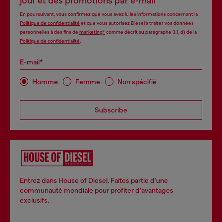
jour et des promotions par e-mail
En poursuivant, vous confirmez que vous avez lu les informations concernant la
Politique de confidentialité
et que vous autorisez Diesel à traiter vos données
personnelles à des fins de
marketing*
comme décrit au paragraphe 3.1, d) de la
Politique de confidentialité
.
E-mail*
Homme
Femme
Non spécifié
Subscribe
Entrez dans House of Diesel. Faites partie d'une
communauté mondiale pour profiter d'avantages
exclusifs.