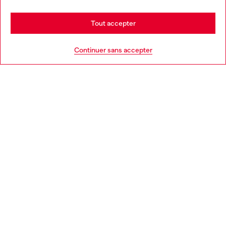
Stay in France
Tout accepter
AIDE
Go to United States
Continuer sans accepter
MENTIONS LÉGALES
L'UNIVERS DE DIESEL
CORPORATE