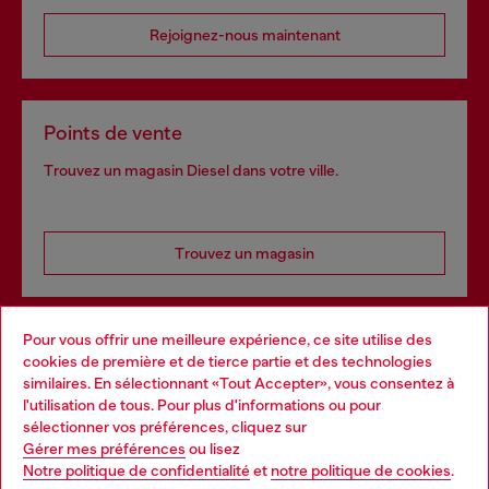
Rejoignez-nous maintenant
Points de vente
Trouvez un magasin Diesel dans votre ville.
Trouvez un magasin
Pour vous offrir une meilleure expérience, ce site utilise des
Services omnicanaux
cookies de première et de tierce partie et des technologies
similaires. En sélectionnant «Tout Accepter», vous consentez à
Découvrez tous nos services, en ligne et en magasin.
l'utilisation de tous. Pour plus d'informations ou pour
Choose your location
sélectionner vos préférences, cliquez sur
Gérer mes préférences
ou lisez
You are currently browsing France website, but it seems you
Notre politique de confidentialité
et
notre politique de cookies
.
En savoir plus
may be based in United States