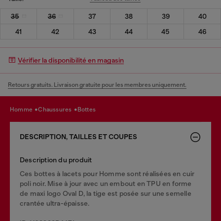
35
36
37
38
39
40
41
42
43
44
45
46
Vérifier la disponibilité en magasin
Retours gratuits. Livraison gratuite pour les membres uniquement.
homme
chaussures
bottes
DESCRIPTION, TAILLES ET COUPES
Description du produit
Ces bottes à lacets pour Homme sont réalisées en cuir
poli noir. Mise à jour avec un embout en TPU en forme
de maxi logo Oval D, la tige est posée sur une semelle
crantée ultra-épaisse.