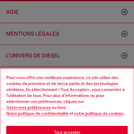
AIDE
MENTIONS LÉGALES
L'UNIVERS DE DIESEL
CORPORATE
Pour vous offrir une meilleure expérience, ce site utilise des
cookies de première et de tierce partie et des technologies
similaires. En sélectionnant «Tout Accepter», vous consentez à
l'utilisation de tous. Pour plus d'informations ou pour
Choose your location
sélectionner vos préférences, cliquez sur
Gérer mes préférences
ou lisez
You are currently browsing France website, but it seems you
Notre politique de confidentialité
et
notre politique de cookies
.
may be based in United States
Country: FR
Language: FR
Stay in France
Tout accepter