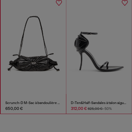
Scrunch-D M-Sac à bandoulière en cuir froissé brillant
650,00 €
312,00 €
625