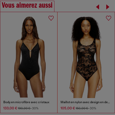
Vous aimerez aussi
Body en microfibre avec cristaux
Maillot en nylon avec design en dentelle
133,00 €
105,00 €
190,00 €
-30%
150,00 €
-30%