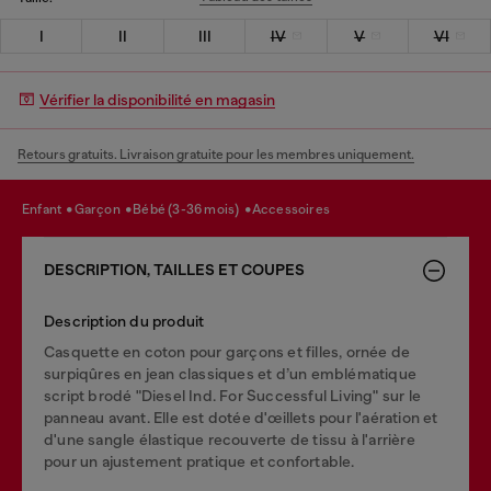
I
II
III
IV
V
VI
Vérifier la disponibilité en magasin
Retours gratuits. Livraison gratuite pour les membres uniquement.
enfant
garçon
bébé (3-36 mois)
accessoires
DESCRIPTION, TAILLES ET COUPES
Description du produit
Casquette en coton pour garçons et filles, ornée de
surpiqûres en jean classiques et d’un emblématique
script brodé "Diesel Ind. For Successful Living" sur le
panneau avant. Elle est dotée d'œillets pour l'aération et
d'une sangle élastique recouverte de tissu à l'arrière
pour un ajustement pratique et confortable.