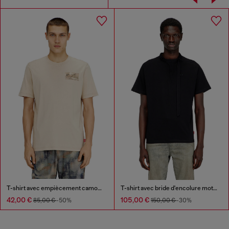
T-shirt avec empiècement camouflage
T-shirt avec bride d'encolure motard
42,00 €
105,00 €
85,00 €
-50%
150,00 €
-30%