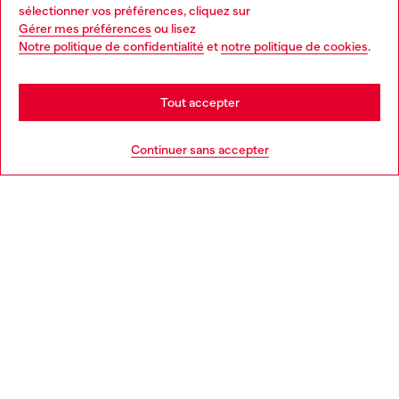
Choose your location
sélectionner vos préférences, cliquez sur
Gérer mes préférences
ou lisez
You are currently browsing France website, but it seems you
Notre politique de confidentialité
et
notre politique de cookies
.
En savoir plus
may be based in United States
Stay in France
Tout accepter
AIDE
Go to United States
Continuer sans accepter
MENTIONS LÉGALES
L'UNIVERS DE DIESEL
CORPORATE