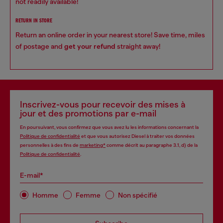
not readily available!
RETURN IN STORE
Return an online order in your nearest store! Save time, miles
of postage and
get your refund
straight away!
Inscrivez-vous pour recevoir des mises à
jour et des promotions par e-mail
En poursuivant, vous confirmez que vous avez lu les informations concernant la
Politique de confidentialité
et que vous autorisez Diesel à traiter vos données
personnelles à des fins de
marketing*
comme décrit au paragraphe 3.1, d) de la
Politique de confidentialité
.
E-mail*
Homme
Femme
Non spécifié