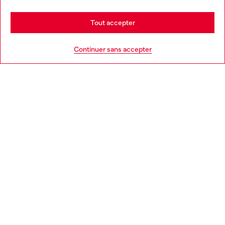
Stay in France
Tout accepter
AIDE
Go to United States
Continuer sans accepter
MENTIONS LÉGALES
L'UNIVERS DE DIESEL
CORPORATE