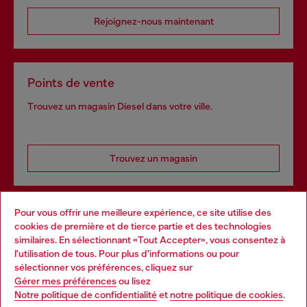
Rejoignez-nous maintenant
Points de vente
Trouvez un magasin Diesel dans votre ville.
Trouvez un magasin
Pour vous offrir une meilleure expérience, ce site utilise des
Services omnicanaux
cookies de première et de tierce partie et des technologies
similaires. En sélectionnant «Tout Accepter», vous consentez à
Découvrez tous nos services, en ligne et en magasin.
l'utilisation de tous. Pour plus d'informations ou pour
Choose your location
sélectionner vos préférences, cliquez sur
Gérer mes préférences
ou lisez
You are currently browsing France website, but it seems you
Notre politique de confidentialité
et
notre politique de cookies
.
En savoir plus
may be based in United States