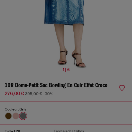
1 | 6
1DR Dome-Petit Sac Bowling En Cuir Effet Croco
276,00 €
395,00 €
-30%
Couleur:
Gris
Tableau des tailles
Taille:
UNI