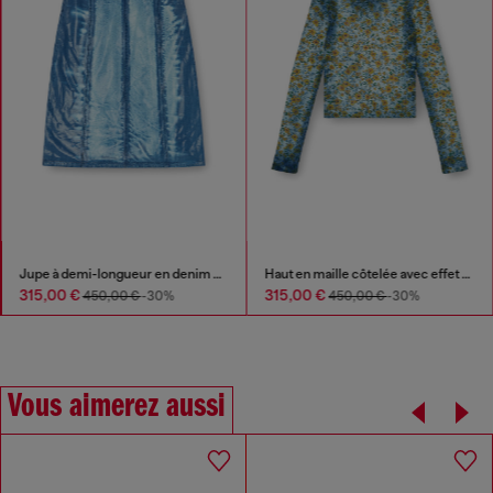
Jupe à demi-longueur en denim Lyocell X-Ray
Haut en maille côtelée avec effet floral radiographique
315,00 €
315,00 €
450,00 €
-30%
450,00 €
-30%
Vous aimerez aussi