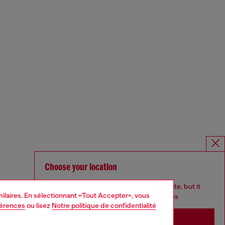
Choose your location
You are currently browsing France website, but it
imilaires. En sélectionnant «Tout Accepter», vous
seems you may be based in United States
férences
ou lisez
Notre politique de confidentialité
Stay in France