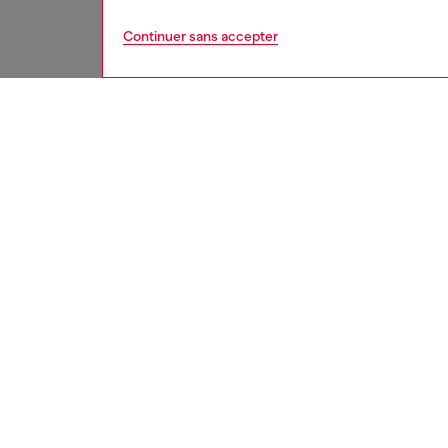
Continuer sans accepter
femme
sacs
DESCRI
Descrip
Sac de 
silhoue
supérie
transpo
une tou
étiquet
ID: X1