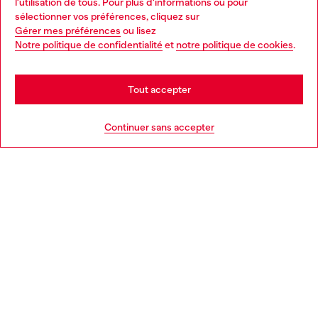
l'utilisation de tous. Pour plus d'informations ou pour
Choose your location
sélectionner vos préférences, cliquez sur
Gérer mes préférences
ou lisez
You are currently browsing France website, but it seems you
Notre politique de confidentialité
et
notre politique de cookies
.
En savoir plus
may be based in United States
Stay in France
Tout accepter
AIDE
Go to United States
Continuer sans accepter
MENTIONS LÉGALES
L'UNIVERS DE DIESEL
CORPORATE