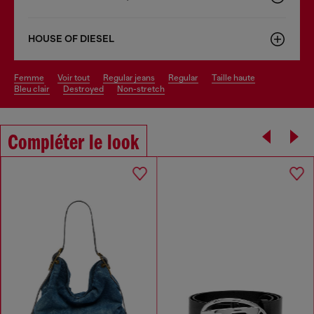
HOUSE OF DIESEL
femme
voir tout
regular jeans
regular
taille haute
bleu clair
destroyed
non-stretch
Compléter le look