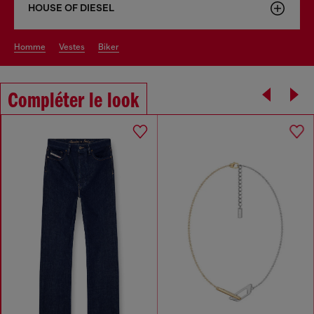
HOUSE OF DIESEL
homme
vestes
biker
Compléter le look