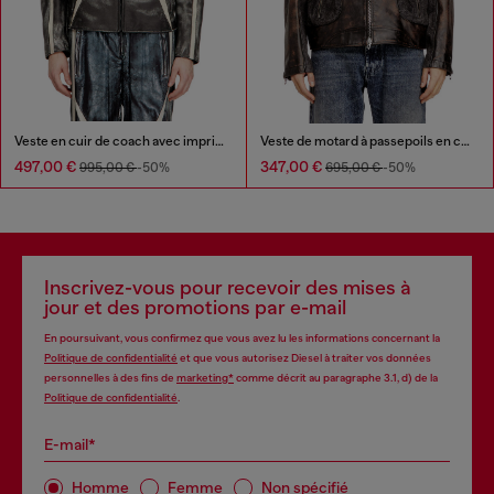
Veste en cuir de coach avec imprimé motard
Veste de motard à passepoils en cuir et denim
497,00 €
347,00 €
995,00 €
-50%
695,00 €
-50%
Inscrivez-vous pour recevoir des mises à
jour et des promotions par e-mail
En poursuivant, vous confirmez que vous avez lu les informations concernant la
Politique de confidentialité
et que vous autorisez Diesel à traiter vos données
personnelles à des fins de
marketing*
comme décrit au paragraphe 3.1, d) de la
Politique de confidentialité
.
E-mail*
Homme
Femme
Non spécifié