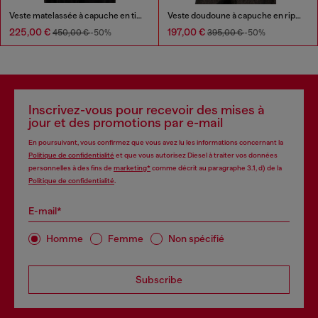
Veste matelassée à capuche en tissu enduit
Veste doudoune à capuche en ripstop brillant
225,00 €
197,00 €
450,00 €
-50%
395,00 €
-50%
Inscrivez-vous pour recevoir des mises à
jour et des promotions par e-mail
En poursuivant, vous confirmez que vous avez lu les informations concernant la
Politique de confidentialité
et que vous autorisez Diesel à traiter vos données
personnelles à des fins de
marketing*
comme décrit au paragraphe 3.1, d) de la
Politique de confidentialité
.
E-mail*
Homme
Femme
Non spécifié
Subscribe