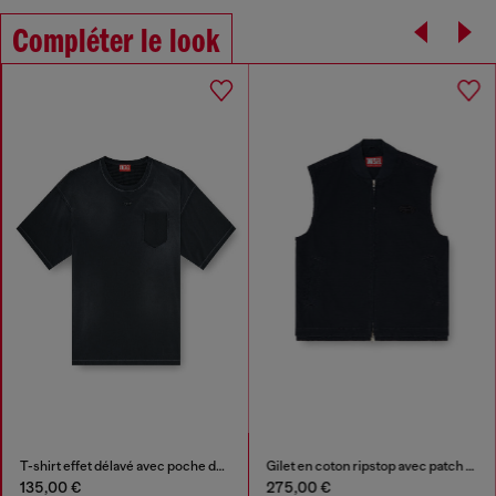
Compléter le look
T-shirt effet délavé avec poche déchirée
Gilet en coton ripstop avec patch Oval D
135,00 €
275,00 €