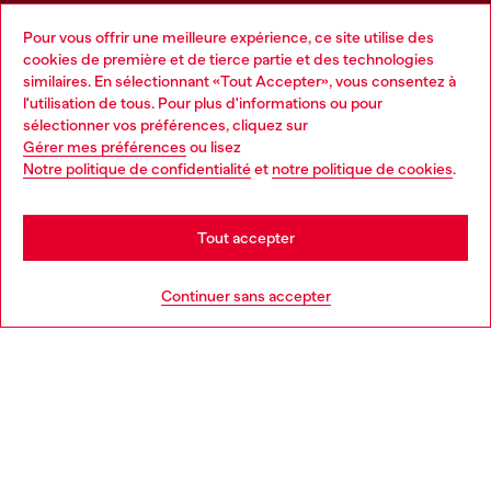
Pour vous offrir une meilleure expérience, ce site utilise des
Services omnicanaux
cookies de première et de tierce partie et des technologies
similaires. En sélectionnant «Tout Accepter», vous consentez à
Découvrez tous nos services, en ligne et en magasin.
l'utilisation de tous. Pour plus d'informations ou pour
Choose your location
sélectionner vos préférences, cliquez sur
Gérer mes préférences
ou lisez
You are currently browsing France website, but it seems you
Notre politique de confidentialité
et
notre politique de cookies
.
En savoir plus
may be based in United States
Stay in France
Tout accepter
AIDE
Go to United States
Continuer sans accepter
MENTIONS LÉGALES
L'UNIVERS DE DIESEL