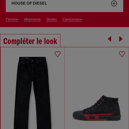
HOUSE OF DIESEL
femme
vêtements
vestes
camionneur
Compléter le look