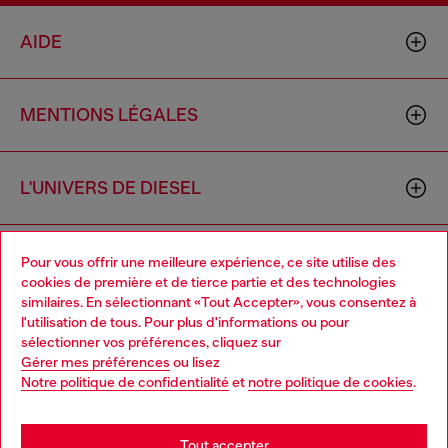
AIDE
MENTIONS LÉGALES
L'UNIVERS DE DIESEL
CORPORATE
Pour vous offrir une meilleure expérience, ce site utilise des
cookies de première et de tierce partie et des technologies
similaires. En sélectionnant «Tout Accepter», vous consentez à
l'utilisation de tous. Pour plus d'informations ou pour
Choose your location
sélectionner vos préférences, cliquez sur
Gérer mes préférences
ou lisez
You are currently browsing France website, but it seems you
Notre politique de confidentialité
et
notre politique de cookies
.
may be based in United States
Country: FR
Language: FR
Stay in France
Tout accepter