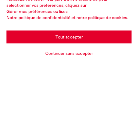
Choose your location
sélectionner vos préférences, cliquez sur
Gérer mes préférences
ou lisez
You are currently browsing France website, but it seems you
Notre politique de confidentialité
et
notre politique de cookies
.
En savoir plus
may be based in United States
Stay in France
Tout accepter
AIDE
Go to United States
Continuer sans accepter
MENTIONS LÉGALES
L'UNIVERS DE DIESEL
CORPORATE