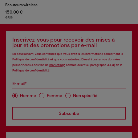
Ecouteurs wireless
150,00 €
GRIS
Inscrivez-vous pour recevoir des mises à
jour et des promotions par e-mail
En poursuivant, vous confirmez que vous avez lu les informations concernant la
Politique de confidentialité
et que vous autorisez Diesel à traiter vos données
personnelles à des fins de
marketing*
comme décrit au paragraphe 3.1, d) de la
Politique de confidentialité
.
E-mail*
Homme
Femme
Non spécifié
Subscribe