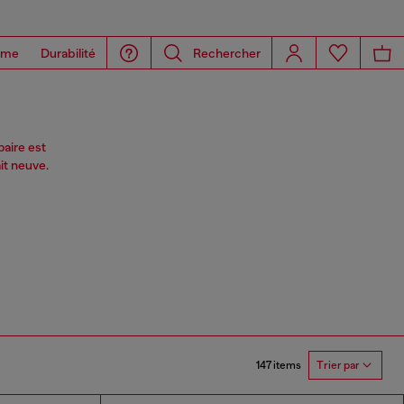
ome
Durabilité
Rechercher
aire est
it neuve.
147 items
Trier par