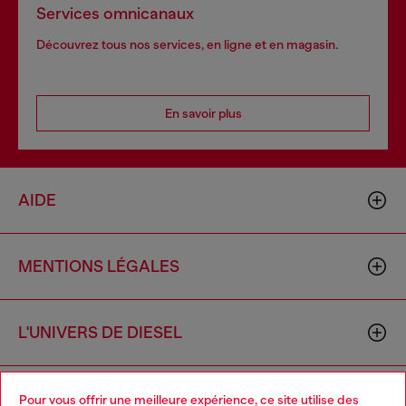
Services omnicanaux
Découvrez tous nos services, en ligne et en magasin.
En savoir plus
AIDE
MENTIONS LÉGALES
L'UNIVERS DE DIESEL
CORPORATE
Pour vous offrir une meilleure expérience, ce site utilise des