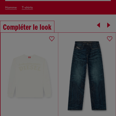
homme
t-shirts
Compléter le look