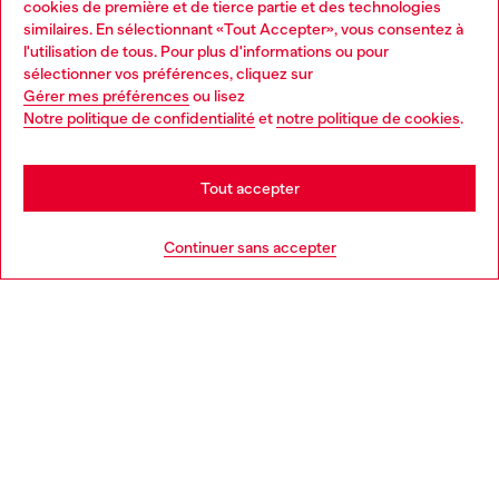
cookies de première et de tierce partie et des technologies
similaires. En sélectionnant «Tout Accepter», vous consentez à
Découvrez tous nos services, en ligne et en magasin.
l'utilisation de tous. Pour plus d'informations ou pour
Choose your location
sélectionner vos préférences, cliquez sur
Gérer mes préférences
ou lisez
You are currently browsing France website, but it seems you
Notre politique de confidentialité
et
notre politique de cookies
.
En savoir plus
may be based in United States
Stay in France
Tout accepter
AIDE
Go to United States
Continuer sans accepter
MENTIONS LÉGALES
L'UNIVERS DE DIESEL
CORPORATE