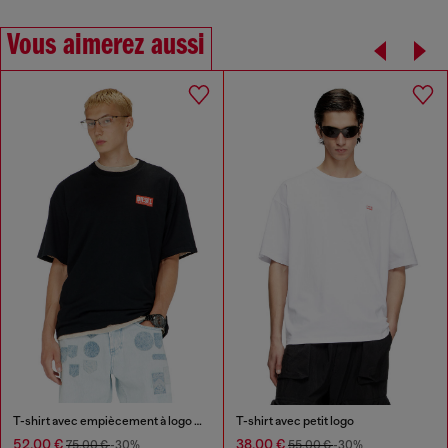
Vous aimerez aussi
T-shirt avec empiècement à logo en jacquard
T-shirt avec petit logo
52,00 €
38,00 €
75,00 €
-30%
55,00 €
-30%