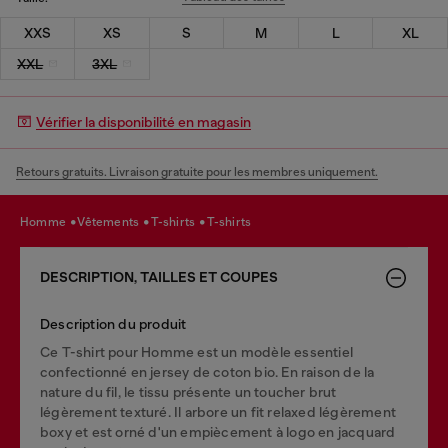
XXS
XS
S
M
L
XL
XXL
3XL
Vérifier la disponibilité en magasin
Retours gratuits. Livraison gratuite pour les membres uniquement.
homme
vêtements
t-shirts
t-shirts
DESCRIPTION, TAILLES ET COUPES
Description du produit
Ce T-shirt pour Homme est un modèle essentiel
confectionné en jersey de coton bio. En raison de la
nature du fil, le tissu présente un toucher brut
légèrement texturé. Il arbore un fit relaxed légèrement
boxy et est orné d'un empiècement à logo en jacquard