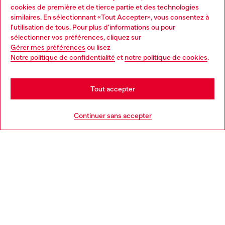
Services omnicanaux
cookies de première et de tierce partie et des technologies
similaires. En sélectionnant «Tout Accepter», vous consentez à
Découvrez tous nos services, en ligne et en magasin.
l'utilisation de tous. Pour plus d'informations ou pour
Choose your location
sélectionner vos préférences, cliquez sur
Gérer mes préférences
ou lisez
You are currently browsing France website, but it seems you
Notre politique de confidentialité
et
notre politique de cookies
.
En savoir plus
may be based in United States
Stay in France
Tout accepter
AIDE
Go to United States
Continuer sans accepter
MENTIONS LÉGALES
L'UNIVERS DE DIESEL
CORPORATE