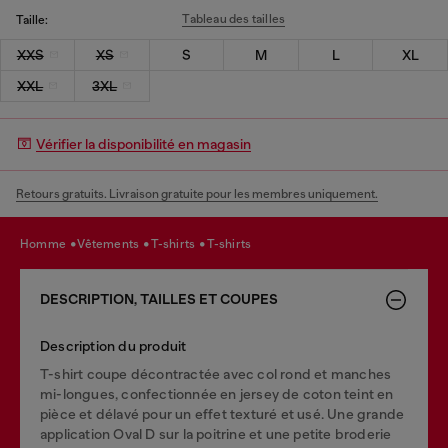
Tableau des tailles
Taille:
XXS
XS
S
M
L
XL
XXL
3XL
Vérifier la disponibilité en magasin
Retours gratuits. Livraison gratuite pour les membres uniquement.
homme
vêtements
t-shirts
t-shirts
DESCRIPTION, TAILLES ET COUPES
Description du produit
T-shirt coupe décontractée avec col rond et manches
mi-longues, confectionnée en jersey de coton teint en
pièce et délavé pour un effet texturé et usé. Une grande
application Oval D sur la poitrine et une petite broderie