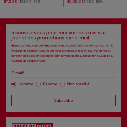
67,00 €
42,00 €
135,00 €
-50%
85,00 €
-50%
Inscrivez-vous pour recevoir des mises à
jour et des promotions par e-mail
En poursuivant, vous confirmez que vous avez lu les informations concernant la
Politique de confidentialité
et que vous autorisez Diesel à traiter vos données
personnelles à des fins de
marketing*
comme décrit au paragraphe 3.1, d) de la
Politique de confidentialité
.
E-mail*
Homme
Femme
Non spécifié
Subscribe