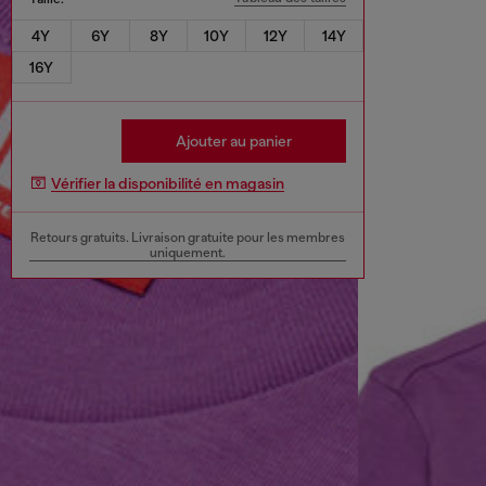
4Y
6Y
8Y
10Y
12Y
14Y
16Y
Ajouter au panier
Vérifier la disponibilité en magasin
Retours gratuits. Livraison gratuite pour les membres
uniquement.