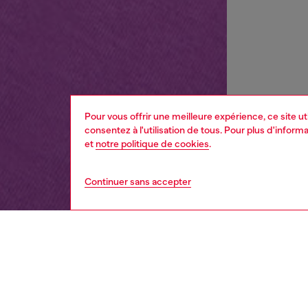
Pour vous offrir une meilleure expérience, ce site u
consentez à l'utilisation de tous. Pour plus d'infor
et
notre politique de cookies
.
Continuer sans accepter
enfant
fille
DESCRI