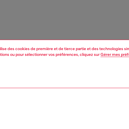
tilise des cookies de première et de tierce partie et des technologies s
mations ou pour sélectionner vos préférences, cliquez sur
Gérer mes pré
1 | 3
junior (4-16 ans)
habillement
t-shirts et hauts
PTION, TAILLES ET COUPES