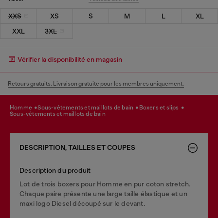
XXS
XS
S
M
L
XL
XXL
3XL
Vérifier la disponibilité en magasin
Retours gratuits. Livraison gratuite pour les membres uniquement.
homme
sous-vêtements et maillots de bain
boxers et slips
sous-vêtements et maillots de bain
DESCRIPTION, TAILLES ET COUPES
Description du produit
Lot de trois boxers pour Homme en pur coton stretch.
Chaque paire présente une large taille élastique et un
maxi logo Diesel découpé sur le devant.