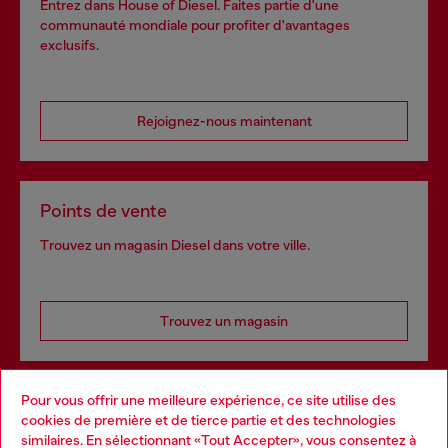
Entrez dans House of Diesel. Faites partie d'une
communauté mondiale pour profiter d'avantages
exclusifs.
Rejoignez-nous maintenant
Points de vente
Trouvez un magasin Diesel dans votre ville.
Trouvez un magasin
Pour vous offrir une meilleure expérience, ce site utilise des
Services omnicanaux
cookies de première et de tierce partie et des technologies
similaires. En sélectionnant «Tout Accepter», vous consentez à
Découvrez tous nos services, en ligne et en magasin.