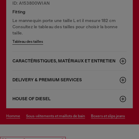
ID: A153800WIAN
Fitting
Le mannequin porte une taille L et il mesure 182 cm
Consultez le tableau des tailles pour choisir la bonne
taille.
Tableau des tailles
CARACTÉRISTIQUES, MATÉRIAUX ET ENTRETIEN
DELIVERY & PREMIUM SERVICES
HOUSE OF DIESEL
homme
sous-vêtements et maillots de bain
boxers et slips jeans