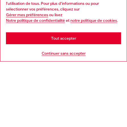
l'utilisation de tous. Pour plus d'informations ou pour
Choose your location
sélectionner vos préférences, cliquez sur
Gérer mes préférences
ou lisez
You are currently browsing France website, but it seems you
Notre politique de confidentialité
et
notre politique de cookies
.
En savoir plus
may be based in United States
Stay in France
Tout accepter
AIDE
Go to United States
Continuer sans accepter
MENTIONS LÉGALES
L'UNIVERS DE DIESEL
CORPORATE