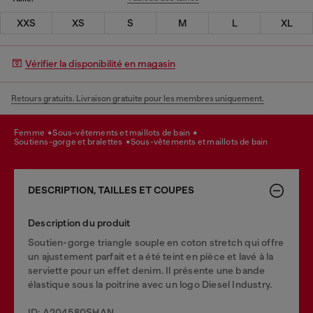
XXS
XS
S
M
L
XL
Vérifier la disponibilité en magasin
Retours gratuits. Livraison gratuite pour les membres uniquement.
femme
sous-vêtements et maillots de bain
soutiens-gorge et bralettes
sous-vêtements et maillots de bain
DESCRIPTION, TAILLES ET COUPES
Description du produit
Soutien-gorge triangle souple en coton stretch qui offre
un ajustement parfait et a été teint en pièce et lavé à la
serviette pour un effet denim. Il présente une bande
élastique sous la poitrine avec un logo Diesel Industry.
ID: A204580SHAN