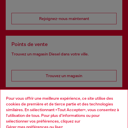
Rejoignez-nous maintenant
Points de vente
Trouvez un magasin Diesel dans votre ville.
Trouvez un magasin
Pour vous offrir une meilleure expérience, ce site utilise des
Services omnicanaux
cookies de première et de tierce partie et des technologies
similaires. En sélectionnant «Tout Accepter», vous consentez à
Découvrez tous nos services, en ligne et en magasin.
l'utilisation de tous. Pour plus d'informations ou pour
Choose your location
sélectionner vos préférences, cliquez sur
Gérer mes préférences
ou lisez