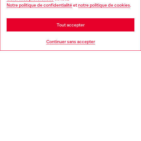
You are currently browsing France website, but it seems you
Notre politique de confidentialité
et
notre politique de cookies
.
En savoir plus
may be based in United States
Stay in France
Tout accepter
AIDE
Go to United States
Continuer sans accepter
MENTIONS LÉGALES
L'UNIVERS DE DIESEL
CORPORATE