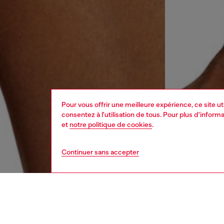
Pour vous offrir une meilleure expérience, ce site u
consentez à l'utilisation de tous. Pour plus d'infor
et
notre politique de cookies
.
Continuer sans accepter
homme
sous