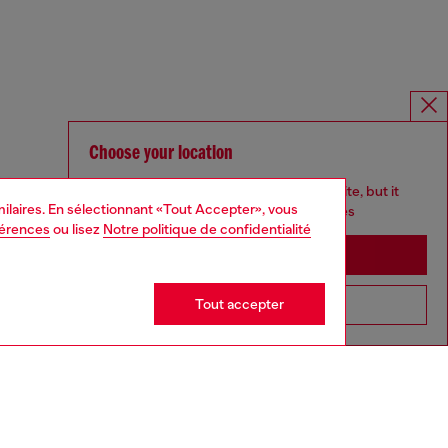
Choose your location
You are currently browsing France website, but it
imilaires. En sélectionnant «Tout Accepter», vous
seems you may be based in United States
férences
ou lisez
Notre politique de confidentialité
Stay in France
Tout accepter
Go to United States
bain