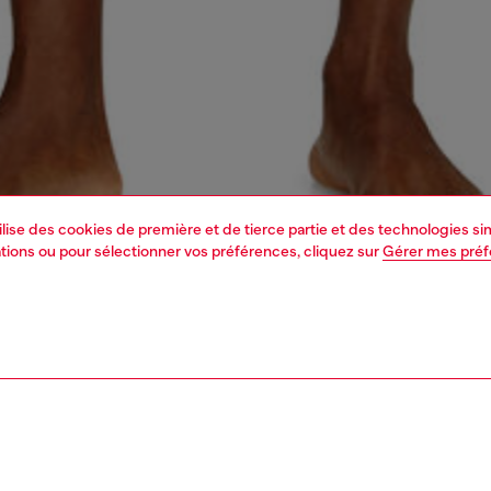
tilise des cookies de première et de tierce partie et des technologies s
mations ou pour sélectionner vos préférences, cliquez sur
Gérer mes pré
1 | 4
-vêtements et maillots de bain
boxers et slips
sous-vêtements et maillots de 