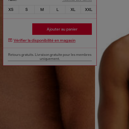
XS
S
M
L
XL
XXL
Ajouter au panier
Vérifier la disponibilité en magasin
Retours gratuits. Livraison gratuite pour les membres
uniquement.