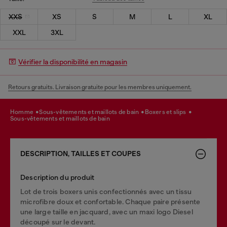
XXS
XS
S
M
L
XL
XXL
3XL
Vérifier la disponibilité en magasin
Retours gratuits. Livraison gratuite pour les membres uniquement.
homme
sous-vêtements et maillots de bain
boxers et slips
sous-vêtements et maillots de bain
DESCRIPTION, TAILLES ET COUPES
Description du produit
Lot de trois boxers unis confectionnés avec un tissu
microfibre doux et confortable. Chaque paire présente
une large taille en jacquard, avec un maxi logo Diesel
découpé sur le devant.