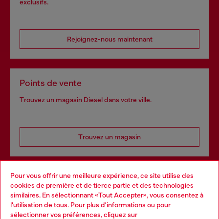
exclusifs.
Rejoignez-nous maintenant
Points de vente
Trouvez un magasin Diesel dans votre ville.
Trouvez un magasin
Pour vous offrir une meilleure expérience, ce site utilise des
Services omnicanaux
cookies de première et de tierce partie et des technologies
similaires. En sélectionnant «Tout Accepter», vous consentez à
Découvrez tous nos services, en ligne et en magasin.
l'utilisation de tous. Pour plus d'informations ou pour
Choose your location
sélectionner vos préférences, cliquez sur