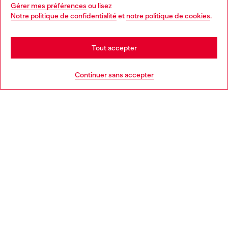
Gérer mes préférences
ou lisez
You are currently browsing France website, but it seems you
Notre politique de confidentialité
et
notre politique de cookies
.
En savoir plus
may be based in United States
Stay in France
Tout accepter
AIDE
Go to United States
Continuer sans accepter
MENTIONS LÉGALES
L'UNIVERS DE DIESEL
CORPORATE