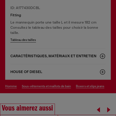
ID: A177430DCBL
Fitting
Le mannequin porte une taille L et il mesure 182 cm
Consultez le tableau des tailles pour choisir la bonne
taille.
Tableau des tailles
CARACTÉRISTIQUES, MATÉRIAUX ET ENTRETIEN
HOUSE OF DIESEL
homme
sous-vêtements et maillots de bain
boxers et slips jeans
Vous aimerez aussi