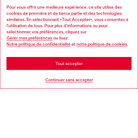
Pour vous offrir une meilleure expérience, ce site utilise des
Services omnicanaux
cookies de première et de tierce partie et des technologies
similaires. En sélectionnant «Tout Accepter», vous consentez à
Découvrez tous nos services, en ligne et en magasin.
l'utilisation de tous. Pour plus d'informations ou pour
Choose your location
sélectionner vos préférences, cliquez sur
Gérer mes préférences
ou lisez
You are currently browsing France website, but it seems you
Notre politique de confidentialité
et
notre politique de cookies
.
En savoir plus
may be based in United States
Stay in France
Tout accepter
AIDE
Go to United States
Continuer sans accepter
MENTIONS LÉGALES
L'UNIVERS DE DIESEL