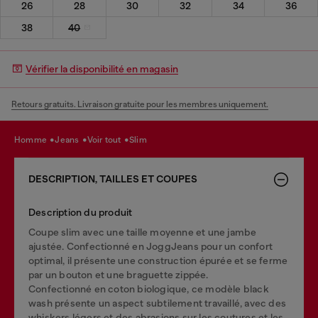
26
28
30
32
34
36
38
40
Vérifier la disponibilité en magasin
Retours gratuits. Livraison gratuite pour les membres uniquement.
homme
jeans
voir tout
slim
DESCRIPTION, TAILLES ET COUPES
Description du produit
Coupe slim avec une taille moyenne et une jambe
ajustée. Confectionné en JoggJeans pour un confort
optimal, il présente une construction épurée et se ferme
par un bouton et une braguette zippée.
Confectionné en coton biologique, ce modèle black
wash présente un aspect subtilement travaillé, avec des
whiskers légers et des abrasions sur les coutures et les