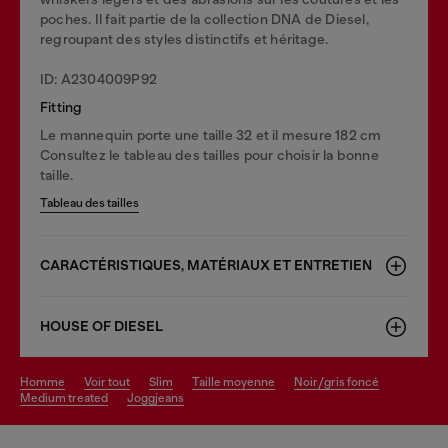
poches. Il fait partie de la collection DNA de Diesel,
regroupant des styles distinctifs et héritage.
ID: A2304009P92
Fitting
Le mannequin porte une taille 32 et il mesure 182 cm
Consultez le tableau des tailles pour choisir la bonne
taille.
Tableau des tailles
CARACTÉRISTIQUES, MATÉRIAUX ET ENTRETIEN
HOUSE OF DIESEL
homme
voir tout
slim
taille moyenne
noir/gris foncé
medium treated
joggjeans