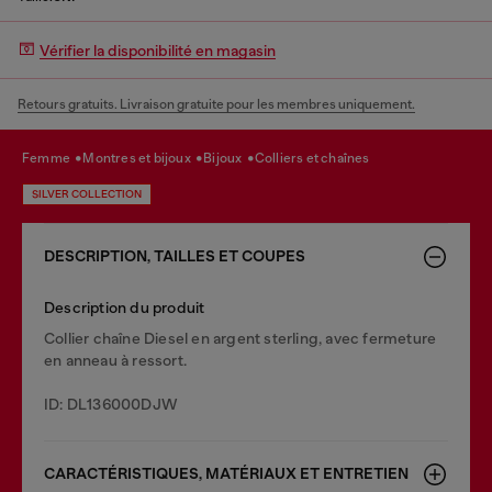
Vérifier la disponibilité en magasin
Retours gratuits. Livraison gratuite pour les membres uniquement.
femme
montres et bijoux
bijoux
colliers et chaînes
SILVER COLLECTION
DESCRIPTION, TAILLES ET COUPES
Description du produit
Collier chaîne Diesel en argent sterling, avec fermeture
en anneau à ressort.
ID: DL136000DJW
CARACTÉRISTIQUES, MATÉRIAUX ET ENTRETIEN