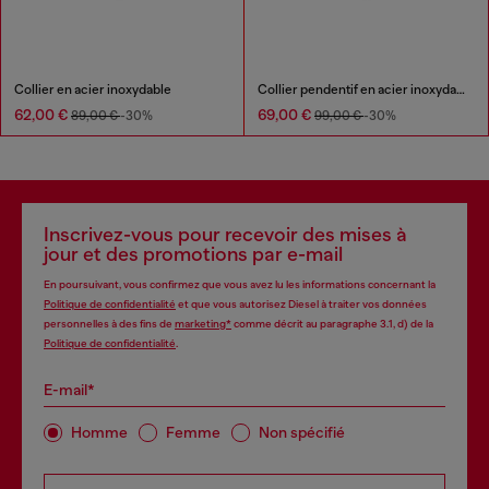
Collier en acier inoxydable
Collier pendentif en acier inoxydable
62,00 €
69,00 €
89,00 €
-30%
99,00 €
-30%
Inscrivez-vous pour recevoir des mises à
jour et des promotions par e-mail
En poursuivant, vous confirmez que vous avez lu les informations concernant la
Politique de confidentialité
et que vous autorisez Diesel à traiter vos données
personnelles à des fins de
marketing*
comme décrit au paragraphe 3.1, d) de la
Politique de confidentialité
.
E-mail*
Homme
Femme
Non spécifié