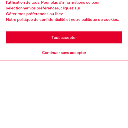
l'utilisation de tous. Pour plus d'informations ou pour
Choose your location
sélectionner vos préférences, cliquez sur
Gérer mes préférences
ou lisez
You are currently browsing France website, but it seems you
Notre politique de confidentialité
et
notre politique de cookies
.
En savoir plus
may be based in United States
Stay in France
Tout accepter
AIDE
Go to United States
Continuer sans accepter
MENTIONS LÉGALES
L'UNIVERS DE DIESEL
CORPORATE