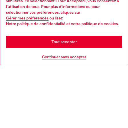
similaires. En sélectionnant «Tout Accepter», vous consentez à
Découvrez tous nos services, en ligne et en magasin.
l'utilisation de tous. Pour plus d'informations ou pour
Choose your location
sélectionner vos préférences, cliquez sur
Gérer mes préférences
ou lisez
You are currently browsing France website, but it seems you
Notre politique de confidentialité
et
notre politique de cookies
.
En savoir plus
may be based in United States
Stay in France
Tout accepter
AIDE
Go to United States
Continuer sans accepter
MENTIONS LÉGALES
L'UNIVERS DE DIESEL
CORPORATE