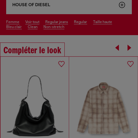
HOUSE OF DIESEL
femme
voir tout
regular jeans
regular
taille haute
bleu clair
clean
non-stretch
Compléter le look