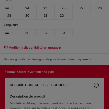
23
24
25
26
27
28
29
30
31
32
Longueur:
28
30
32
34
Vérifier la disponibilité en magasin
Retours gratuits. Livraison gratuite pour les membres uniquement.
femme
jeans
voir tout
regular
DESCRIPTION, TAILLES ET COUPES
Description du produit
Modèle au fit regular avec jambe droite. La ceinture
repose haute sur la taille et est conçue pour créer un