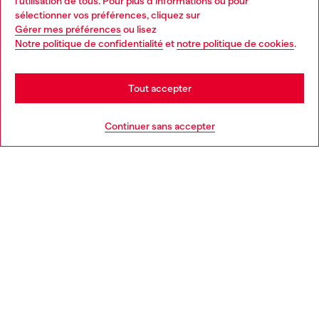
l'utilisation de tous. Pour plus d'informations ou pour
Choose your location
sélectionner vos préférences, cliquez sur
Gérer mes préférences
ou lisez
You are currently browsing France website, but it seems you
Notre politique de confidentialité
et
notre politique de cookies
.
En savoir plus
may be based in United States
Stay in France
Tout accepter
AIDE
Go to United States
Continuer sans accepter
MENTIONS LÉGALES
L'UNIVERS DE DIESEL
CORPORATE