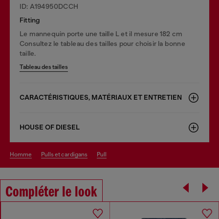
ID: A194950DCCH
Fitting
Le mannequin porte une taille L et il mesure 182 cm
Consultez le tableau des tailles pour choisir la bonne
taille.
Tableau des tailles
CARACTÉRISTIQUES, MATÉRIAUX ET ENTRETIEN
HOUSE OF DIESEL
homme
pulls et cardigans
pull
Compléter le look