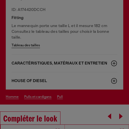
ID: A174420DCCH
Fitting
Le mannequin porte une taille L et il mesure 182 cm
Consultez le tableau des tailles pour choisir la bonne
taille.
Tableau des tailles
CARACTÉRISTIQUES, MATÉRIAUX ET ENTRETIEN
HOUSE OF DIESEL
homme
pulls et cardigans
pull
Compléter le look