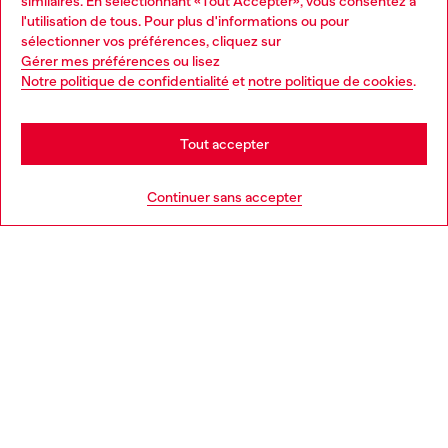
similaires. En sélectionnant «Tout Accepter», vous consentez à
Découvrez tous nos services, en ligne et en magasin.
l'utilisation de tous. Pour plus d'informations ou pour
Choose your location
sélectionner vos préférences, cliquez sur
Gérer mes préférences
ou lisez
You are currently browsing France website, but it seems you
Notre politique de confidentialité
et
notre politique de cookies
.
En savoir plus
may be based in United States
Stay in France
Tout accepter
AIDE
Go to United States
Continuer sans accepter
MENTIONS LÉGALES
L'UNIVERS DE DIESEL
CORPORATE