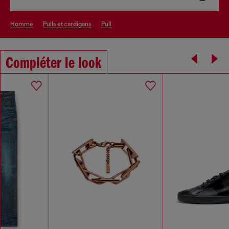
homme
pulls et cardigans
pull
Compléter le look