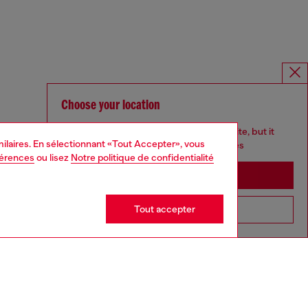
Choose your location
You are currently browsing France website, but it
imilaires. En sélectionnant «Tout Accepter», vous
seems you may be based in United States
férences
ou lisez
Notre politique de confidentialité
Stay in France
Tout accepter
Go to United States