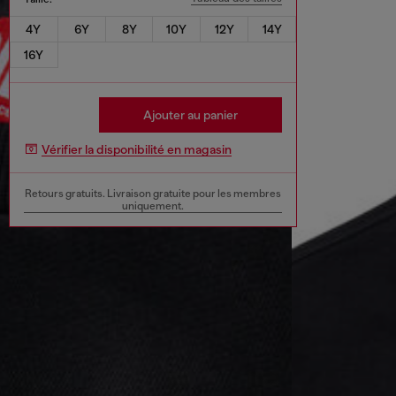
4Y
6Y
8Y
10Y
12Y
14Y
16Y
Ajouter au panier
Vérifier la disponibilité en magasin
Retours gratuits. Livraison gratuite pour les membres
uniquement.