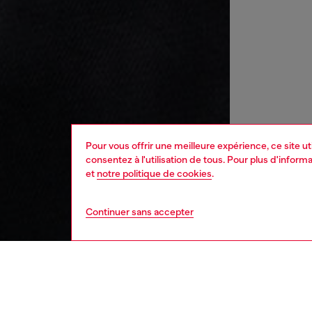
Pour vous offrir une meilleure expérience, ce site u
consentez à l'utilisation de tous. Pour plus d'infor
et
notre politique de cookies
.
Continuer sans accepter
enfant
garço