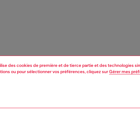
tilise des cookies de première et de tierce partie et des technologies s
mations ou pour sélectionner vos préférences, cliquez sur
Gérer mes pré
1 | 3
n
junior (4-16 ans)
habillement
pull cotton