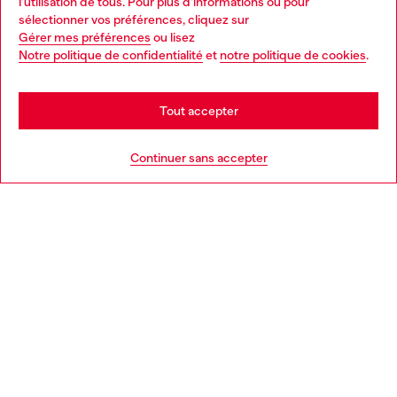
l'utilisation de tous. Pour plus d'informations ou pour
Choose your location
sélectionner vos préférences, cliquez sur
Gérer mes préférences
ou lisez
You are currently browsing France website, but it seems you
Notre politique de confidentialité
et
notre politique de cookies
.
En savoir plus
may be based in United States
Stay in France
Tout accepter
AIDE
Go to United States
Continuer sans accepter
MENTIONS LÉGALES
L'UNIVERS DE DIESEL
CORPORATE