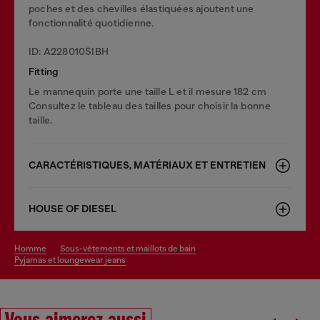
poches et des chevilles élastiquées ajoutent une
fonctionnalité quotidienne.
ID: A228010SIBH
Fitting
Le mannequin porte une taille L et il mesure 182 cm
Consultez le tableau des tailles pour choisir la bonne
taille.
CARACTÉRISTIQUES, MATÉRIAUX ET ENTRETIEN
HOUSE OF DIESEL
homme
sous-vêtements et maillots de bain
pyjamas et loungewear jeans