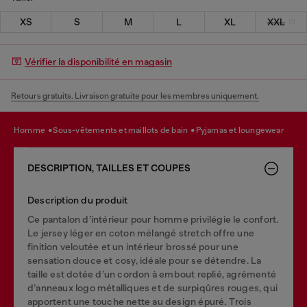
XS
S
M
L
XL
XXL
Vérifier la disponibilité en magasin
Retours gratuits. Livraison gratuite pour les membres uniquement.
homme
sous-vêtements et maillots de bain
pyjamas et loungewear
DESCRIPTION, TAILLES ET COUPES
Description du produit
Ce pantalon d’intérieur pour homme privilégie le confort.
Le jersey léger en coton mélangé stretch offre une
finition veloutée et un intérieur brossé pour une
sensation douce et cosy, idéale pour se détendre. La
taille est dotée d’un cordon à embout replié, agrémenté
d’anneaux logo métalliques et de surpiqûres rouges, qui
apportent une touche nette au design épuré. Trois