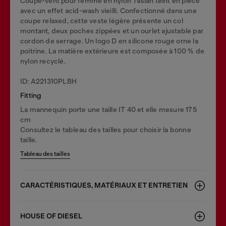
Coupe-vent pour femme en nylon Taslan teint en pièce
avec un effet acid-wash vieilli. Confectionné dans une
coupe relaxed, cette veste légère présente un col
montant, deux poches zippées et un ourlet ajustable par
cordon de serrage. Un logo D en silicone rouge orne la
poitrine. La matière extérieure est composée à 100 % de
nylon recyclé.
ID: A221310PLBH
Fitting
La mannequin porte une taille IT 40 et elle mesure 175
cm
Consultez le tableau des tailles pour choisir la bonne
taille.
Tableau des tailles
CARACTÉRISTIQUES, MATÉRIAUX ET ENTRETIEN
HOUSE OF DIESEL