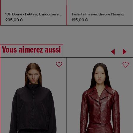
1DR Dome - Petit sac bandoulière en satin et suède
T-shirt slim avec dévoré Phoenix
295,00 €
125,00 €
Vous aimerez aussi