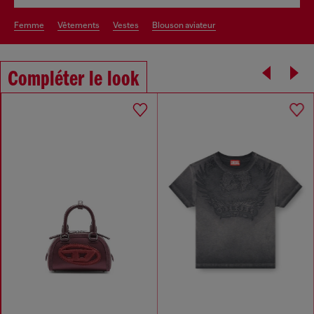
femme
vêtements
vestes
blouson aviateur
Compléter le look