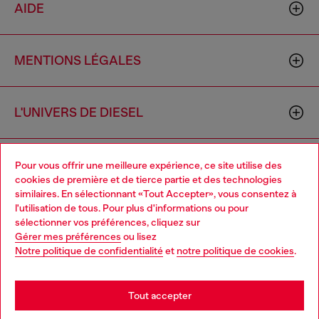
AIDE
MENTIONS LÉGALES
L'UNIVERS DE DIESEL
CORPORATE
Pour vous offrir une meilleure expérience, ce site utilise des
cookies de première et de tierce partie et des technologies
similaires. En sélectionnant «Tout Accepter», vous consentez à
l'utilisation de tous. Pour plus d'informations ou pour
Choose your location
sélectionner vos préférences, cliquez sur
Gérer mes préférences
ou lisez
You are currently browsing France website, but it seems you
Notre politique de confidentialité
et
notre politique de cookies
.
may be based in United States
Country: FR
Language: FR
Stay in France
Tout accepter