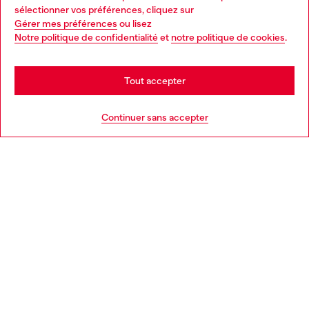
Choose your location
sélectionner vos préférences, cliquez sur
Gérer mes préférences
ou lisez
You are currently browsing France website, but it seems you
Notre politique de confidentialité
et
notre politique de cookies
.
En savoir plus
may be based in United States
Stay in France
Tout accepter
AIDE
Go to United States
Continuer sans accepter
MENTIONS LÉGALES
L'UNIVERS DE DIESEL
CORPORATE