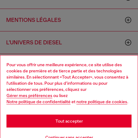
MENTIONS LÉGALES
L'UNIVERS DE DIESEL
CORPORATE
Pour vous offrir une meilleure expérience, ce site utilise des
cookies de première et de tierce partie et des technologies
similaires. En sélectionnant «Tout Accepter», vous consentez à
l'utilisation de tous. Pour plus d'informations ou pour
Choose your location
sélectionner vos préférences, cliquez sur
Gérer mes préférences
ou lisez
You are currently browsing France website, but it seems you
Notre politique de confidentialité
et
notre politique de cookies
.
may be based in United States
Country: FR
Language: FR
Stay in France
Tout accepter
Go to United States
Copyright © 2026 Diesel SpA - Tous les droits sont réservés - VAT
Continuer sans accepter