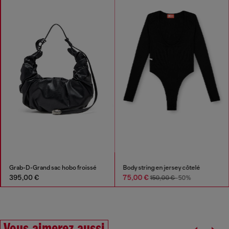
Grab-D-Grand sac hobo froissé
Body string en jersey côtelé
395,00 €
75,00 €
150,00 €
-50%