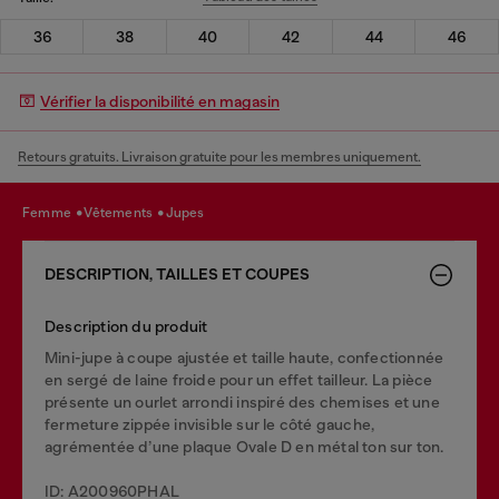
36
38
40
42
44
46
Vérifier la disponibilité en magasin
Retours gratuits. Livraison gratuite pour les membres uniquement.
femme
vêtements
jupes
DESCRIPTION, TAILLES ET COUPES
Description du produit
Mini-jupe à coupe ajustée et taille haute, confectionnée
en sergé de laine froide pour un effet tailleur. La pièce
présente un ourlet arrondi inspiré des chemises et une
fermeture zippée invisible sur le côté gauche,
agrémentée d’une plaque Ovale D en métal ton sur ton.
ID: A200960PHAL