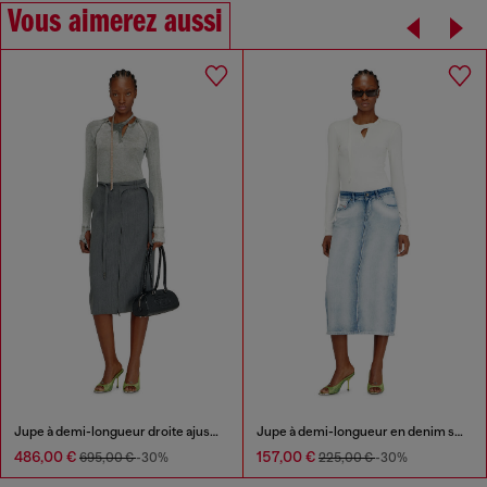
Vous aimerez aussi
Jupe à demi-longueur droite ajustée avec brides style biker
Jupe à demi-longueur en denim skeleton mi-léger
486,00 €
157,00 €
695,00 €
-30%
225,00 €
-30%