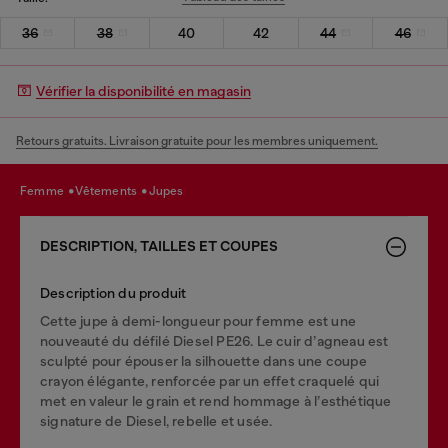
36
38
40
42
44
46
Vérifier la disponibilité en magasin
Retours gratuits. Livraison gratuite pour les membres uniquement.
femme
vêtements
jupes
DESCRIPTION, TAILLES ET COUPES
Description du produit
Cette jupe à demi-longueur pour femme est une
nouveauté du défilé Diesel PE26. Le cuir d’agneau est
sculpté pour épouser la silhouette dans une coupe
crayon élégante, renforcée par un effet craquelé qui
met en valeur le grain et rend hommage à l’esthétique
signature de Diesel, rebelle et usée.