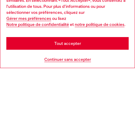
similaires. En sélectionnant «Tout Accepter», vous consentez à
Découvrez tous nos services, en ligne et en magasin.
l'utilisation de tous. Pour plus d'informations ou pour
Choose your location
sélectionner vos préférences, cliquez sur
Gérer mes préférences
ou lisez
You are currently browsing France website, but it seems you
Notre politique de confidentialité
et
notre politique de cookies
.
En savoir plus
may be based in United States
Stay in France
Tout accepter
AIDE
Go to United States
Continuer sans accepter
MENTIONS LÉGALES
L'UNIVERS DE DIESEL
CORPORATE