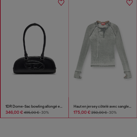
1DR Dome-Sac bowling allongé en cuir effet serpent
Haut en jersey côtelé avec sangle de cou style biker
346,00 €
175,00 €
495,00 €
-30%
250,00 €
-30%