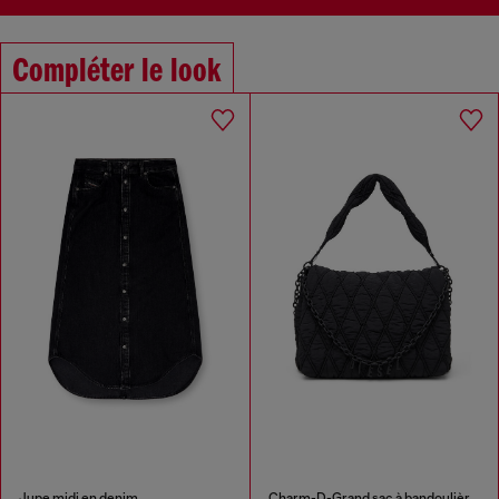
Compléter le look
Jupe midi en denim
Charm-D-Grand sac à bandoulière en nylon délavé matelassé