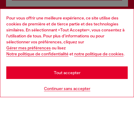
Pour vous offrir une meilleure expérience, ce site utilise des
Services omnicanaux
cookies de première et de tierce partie et des technologies
similaires. En sélectionnant «Tout Accepter», vous consentez à
Découvrez tous nos services, en ligne et en magasin.
l'utilisation de tous. Pour plus d'informations ou pour
Choose your location
sélectionner vos préférences, cliquez sur
Gérer mes préférences
ou lisez
You are currently browsing France website, but it seems you
Notre politique de confidentialité
et
notre politique de cookies
.
En savoir plus
may be based in United States
Stay in France
Tout accepter
AIDE
Go to United States
Continuer sans accepter
MENTIONS LÉGALES
L'UNIVERS DE DIESEL