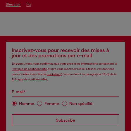
bleu clair
fix
Inscrivez-vous pour recevoir des mises à
jour et des promotions par e-mail
En poursuivant, vous confirmez que vous avez lu les informations concernant la
Politique de confidentialité
et que vous autorisez Diesel à traiter vos données
personnelles à des fins de
marketing*
comme décrit au paragraphe 3.1, d) de la
Politique de confidentialité
.
E-mail*
Homme
Femme
Non spécifié
Subscribe