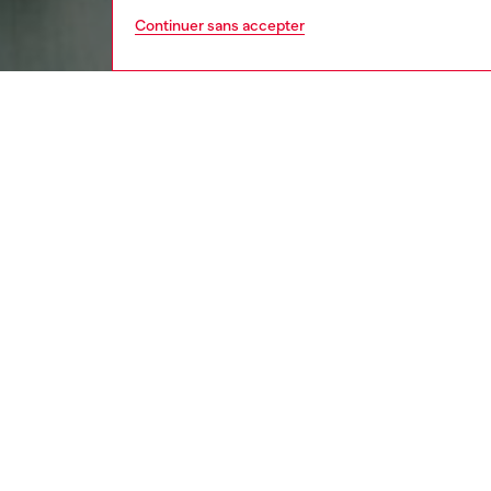
Continuer sans accepter
homme
vêt
DESCRI
Descrip
Cette s
caracté
tombant
Coupe r
droite.
Fermetu
ID: A2