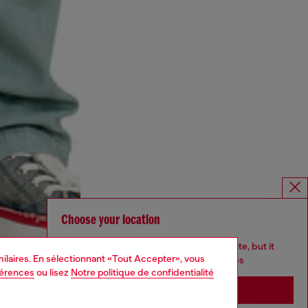
Choose your location
You are currently browsing France website, but it
imilaires. En sélectionnant «Tout Accepter», vous
seems you may be based in United States
férences
ou lisez
Notre politique de confidentialité
Stay in France